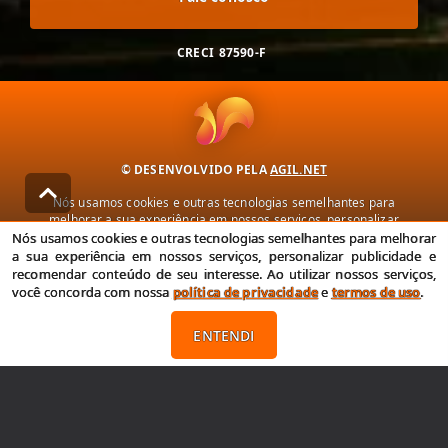
CRECI
87590-F
© DESENVOLVIDO PELA
AGIL.NET
Nós usamos cookies e outras tecnologias semelhantes para
melhorar a sua experiência em nossos serviços, personalizar
publicidade e recomendar conteúdo de seu interesse. Ao utilizar
Nós usamos cookies e outras tecnologias semelhantes para melhorar
nossos serviços, você concorda com nossa política de privacidade e
a sua experiência em nossos serviços, personalizar publicidade e
termos de uso.
recomendar conteúdo de seu interesse. Ao utilizar nossos serviços,
você concorda com nossa
política de privacidade
e
termos de uso
.
Política de Privacidade
Termos de uso
ENTENDI