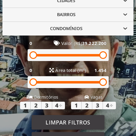
CIDADES
BAIRROS
CONDOMÍNIOS
0
Valor (R$)
39.222.200
0
Área total (m²)
1.454
Dormitórios
Vagas
1
2
3
4
+
1
2
3
4
+
LIMPAR FILTROS