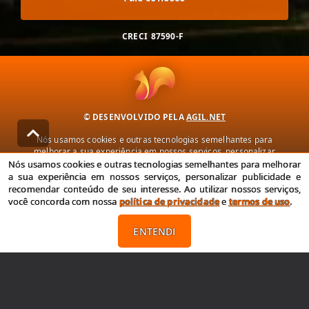
CRECI
87590-F
© DESENVOLVIDO PELA
AGIL.NET
Nós usamos cookies e outras tecnologias semelhantes para
melhorar a sua experiência em nossos serviços, personalizar
publicidade e recomendar conteúdo de seu interesse. Ao utilizar
Nós usamos cookies e outras tecnologias semelhantes para melhorar
nossos serviços, você concorda com nossa política de privacidade e
a sua experiência em nossos serviços, personalizar publicidade e
termos de uso.
recomendar conteúdo de seu interesse. Ao utilizar nossos serviços,
você concorda com nossa
política de privacidade
e
termos de uso
.
Política de Privacidade
Termos de uso
ENTENDI