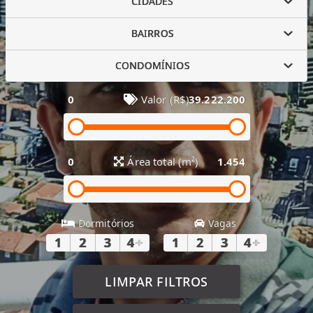
CIDADES
BAIRROS
CONDOMÍNIOS
0
Valor (R$)
39.222.200
0
Área total (m²)
1.454
Dormitórios
Vagas
1
2
3
4
+
1
2
3
4
+
LIMPAR FILTROS