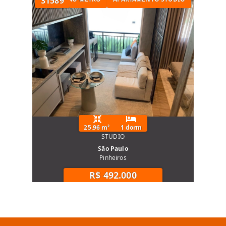
31589
25.96 m²
1 dorm
STUDIO
São Paulo
Pinheiros
R$ 492.000