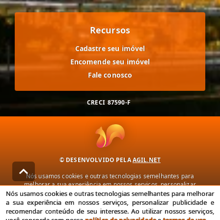
Recursos
Cadastre seu imóvel
Encomende seu imóvel
Fale conosco
CRECI
87590-F
© DESENVOLVIDO PELA
AGIL.NET
Nós usamos cookies e outras tecnologias semelhantes para
melhorar a sua experiência em nossos serviços, personalizar
publicidade e recomendar conteúdo de seu interesse. Ao utilizar
Nós usamos cookies e outras tecnologias semelhantes para melhorar
nossos serviços, você concorda com nossa política de privacidade e
a sua experiência em nossos serviços, personalizar publicidade e
termos de uso.
recomendar conteúdo de seu interesse. Ao utilizar nossos serviços,