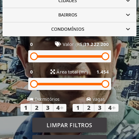
CIDADES
BAIRROS
CONDOMÍNIOS
0
Valor (R$)
39.222.200
0
Área total (m²)
1.454
Dormitórios
Vagas
1
2
3
4
+
1
2
3
4
+
LIMPAR FILTROS