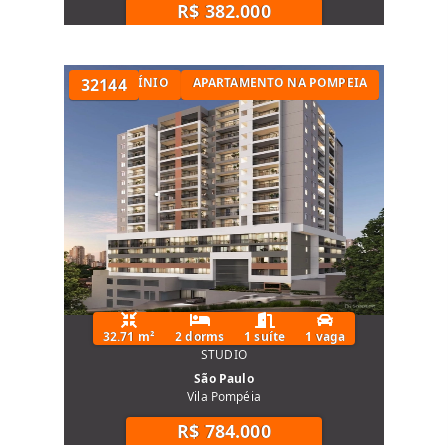
R$ 382.000
TAMENTO EM CONDOMÍNIO
32144
APARTAMENTO NA POMPEIA
32.71 m²
2 dorms
1 suíte
1 vaga
STUDIO
São Paulo
Vila Pompéia
R$ 784.000