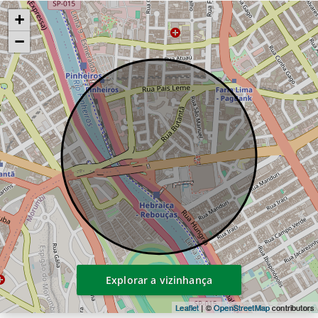
+
−
Explorar a vizinhança
Leaflet
| ©
OpenStreetMap
contributors