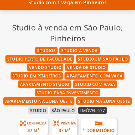
Studio com 1 vaga em Pinheiros
Studio à venda em São Paulo,
Pinheiros
STUDIOS
STUDIO A VENDA
STUDIO PERTO DE FACULDADE
STUDIO EM SÃO PAULO
VENDO STUDIO
VENDA DE STUDIO
STUDIO EM PINHEIROS
APARTAMENTO COM VAGA
APARTAMENTO STUDIO
STUDIO COM VAGA
STUDIO PARA INVESTIMENTO
APARTAMENTO NA ZONA OESTE
STUDIO NA ZONA OESTE
STUDIO
SÃO PAULO
IMÓVEL 677
CONSTRUÍDA
PRIVATIVA
37 M²
37 M²
1 DORMITÓRIO