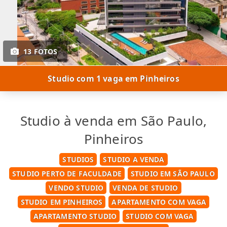
13 FOTOS
Studio com 1 vaga em Pinheiros
Studio à venda em São Paulo,
Pinheiros
STUDIOS
STUDIO A VENDA
STUDIO PERTO DE FACULDADE
STUDIO EM SÃO PAULO
VENDO STUDIO
VENDA DE STUDIO
STUDIO EM PINHEIROS
APARTAMENTO COM VAGA
APARTAMENTO STUDIO
STUDIO COM VAGA