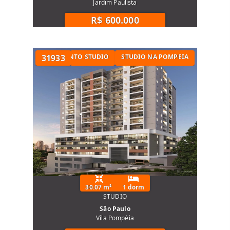
Jardim Paulista
R$ 600.000
POMPEIA
APARTAMENTO STUDIO
31933
STUDIO NA POMPEIA
30.07 m²
1 dorm
STUDIO
São Paulo
Vila Pompéia