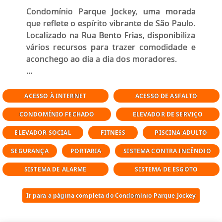
Condomínio Parque Jockey, uma morada
que reflete o espírito vibrante de São Paulo.
Localizado na Rua Bento Frias, disponibiliza
vários recursos para trazer comodidade e
aconchego ao dia a dia dos moradores.
Contando com portaria 24 horas
academia
ACESSO À INTERNET
ACESSO DE ASFALTO
piscina
CONDOMÍNIO FECHADO
ELEVADOR DE SERVIÇO
salão de festas
sauna
ELEVADOR SOCIAL
FITNESS
PISCINA ADULTO
lavanderia no prédio
SEGURANÇA
PORTARIA
SISTEMA CONTRA INCÊNDIO
Condomínio Parque Jockey é preparado
SISTEMA DE ALARME
SISTEMA DE ESGOTO
para atender às necessidades dos
moradores que buscam lazer e conforto em
Ir para a página completa do Condomínio Parque Jockey
um só lugar.