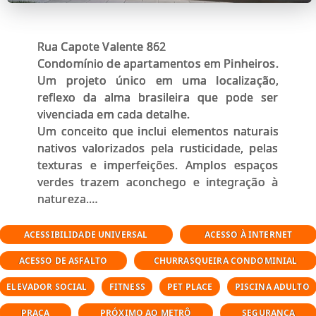
Rua Capote Valente 862
Condomínio de apartamentos em Pinheiros.
Um projeto único em uma localização,
reflexo da alma brasileira que pode ser
vivenciada em cada detalhe.
Um conceito que inclui elementos naturais
nativos valorizados pela rusticidade, pelas
texturas e imperfeições. Amplos espaços
verdes trazem aconchego e integração à
natureza.
Esta integração dos universos proporciona
qualidade de vida, experiências sensoriais
ACESSIBILIDADE UNIVERSAL
ACESSO À INTERNET
únicas que fazem os moradores se
ACESSO DE ASFALTO
CHURRASQUEIRA CONDOMINIAL
sentirem parte do ambiente e recarregam
sua essência ao lado de amigos e familiares.
ELEVADOR SOCIAL
FITNESS
PET PLACE
PISCINA ADULTO
PRAÇA
PRÓXIMO AO METRÔ
SEGURANÇA