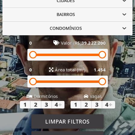
CIDADES
BAIRROS
CONDOMÍNIOS
0
Valor (R$)
39.222.200
0
Área total (m²)
1.454
Dormitórios
Vagas
1
2
3
4
+
1
2
3
4
+
LIMPAR FILTROS