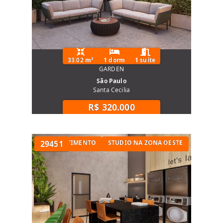
Consulte Imóveis à venda e Imóveis para
alugar nesse condomínio, entre em contato
33.02 m²
1 dorm
1 suíte
GARDEN
São Paulo
Santa Cecilia
R$ 320.000
STUDIO PARA INVESTIMENTO
29451
STUDIO NA ZONA OESTE