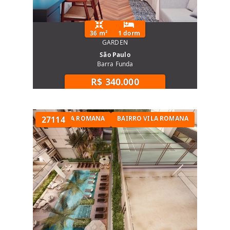
36 m²
1 dorm
GARDEN
São Paulo
Barra Funda
R$ 340.000
APARTAMENTO NA VILA ROMANA
27114
BAIRRO VILA ROMANA