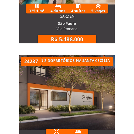
325.1 m²
4 dorms
4 suítes
5 vagas
GARDEN
São Paulo
Vila Romana
R$ 5.488.000
RTOS
APARTAMENTO 2 DORMITÓRIOS NA SANTA CECÍLIA
24237