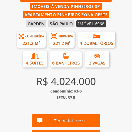
IMÓVEIS À VENDA PINHEIROS SP
APARTAMENTO PINHEIROS ZONA OESTE
GARDEN
SÃO PAULO
IMÓVEL 6968
CONSTRUÍDA
PRIVATIVA
221.2 M²
221.2 M²
4 DORMITÓRIOS
4 SUÍTES
6 BANHEIROS
2 VAGAS
R$ 4.024.000
Condomínio: R$ 0
IPTU: R$ 0
Tenho interesse