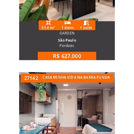
45.6 m²
1 dorm
1 suíte
GARDEN
São Paulo
Perdizes
R$ 627.000
APARTAMENTO MINHA CASA MINHA VIDA NA BARRA FUNDA
27142