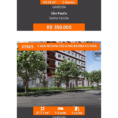
48.03 m²
2 dorms
GARDEN
São Paulo
Santa Cecilia
R$ 350.000
APARTAMENTO MINHA CASA MINHA VIDA NA BARRA FUNDA
31565
37.71 m²
1 dorm
1 suíte
GARDEN