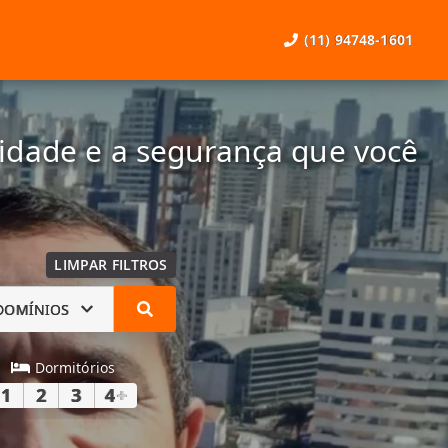
(11) 94748-1601
lidade e a segurança que você
LIMPAR FILTROS
DOMÍNIOS
Dormitórios
1
2
3
4
+