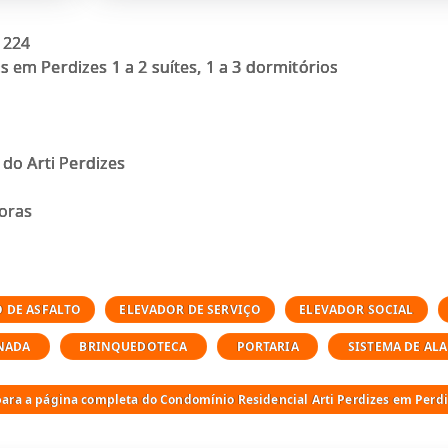
 224
 em Perdizes 1 a 2 suítes, 1 a 3 dormitórios
 do Arti Perdizes
horas
as
ca
O DE ASFALTO
ELEVADOR DE SERVIÇO
ELEVADOR SOCIAL
met na área comum
NADA
BRINQUEDOTECA
PORTARIA
SISTEMA DE AL
para a página completa do Condomínio Residencial Arti Perdizes em Perd
veis à venda e imóveis para alugar nesse condomínio, ent