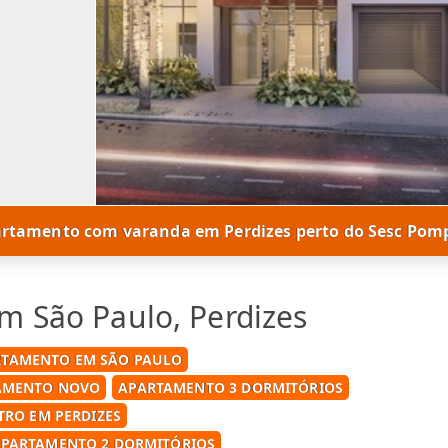
rtamento com varanda em Perdizes perto do Sesc Pom
m São Paulo, Perdizes
RTAMENTO EM SÃO PAULO
AMENTO NOVO
APARTAMENTO 3 DORMITÓRIOS
TRO EM PERDIZES
PARTAMENTO 2 DORMITÓRIOS