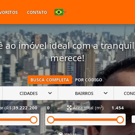
(11) 94748-1601
VORITOS
CONTATO
 ao imóvel ideal com a tranqui
merece!
BUSCA COMPLETA
POR CÓDIGO
CIDADES
BAIRROS
CON
or (R$)
39.222.200
0
Área total (m²)
1.454
Vagas