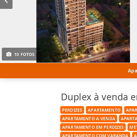
10 FOTOS
Apa
Duplex à venda e
PERDIZES
APARTAMENTO
APA
APARTAMENTO A VENDA
APART
APARTAMENTO EM PERDIZES
ME
APARTAMENTO COM VARANDA
A