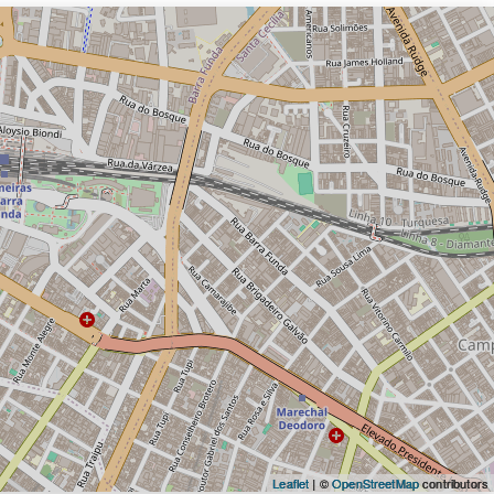
Leaflet
| ©
OpenStreetMap
contributors