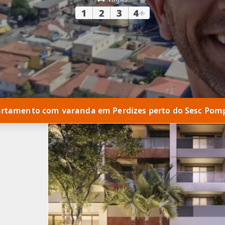
1
2
3
4
+
rtamento com varanda em Perdizes perto do Sesc Pom