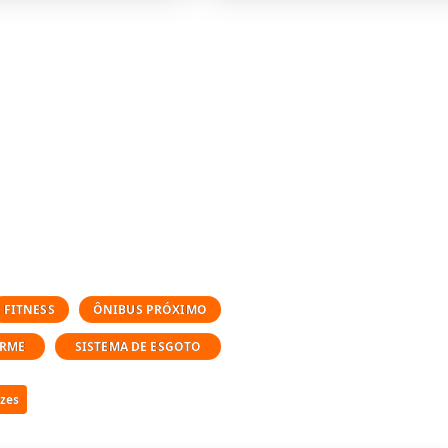
FITNESS
ÔNIBUS PRÓXIMO
ARME
SISTEMA DE ESGOTO
izes
re em contato