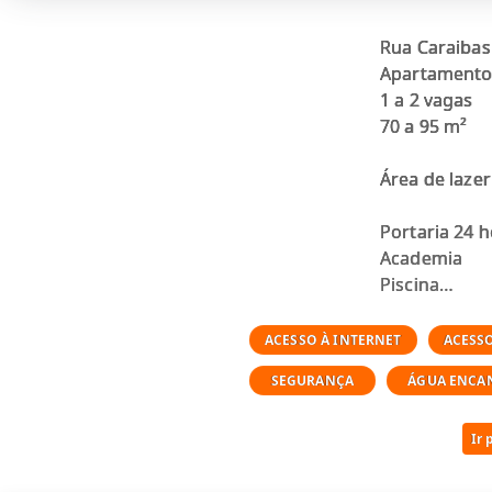
Rua Caraibas
Apartamentos
1 a 2 vagas
70 a 95 m²
Área de lazer
Portaria 24 
Academia
Piscina
Salão de fest
Brinquedote
ACESSO À INTERNET
ACESS
Espaço gour
SEGURANÇA
ÁGUA ENCA
Área verde
Ir 
consulte imó