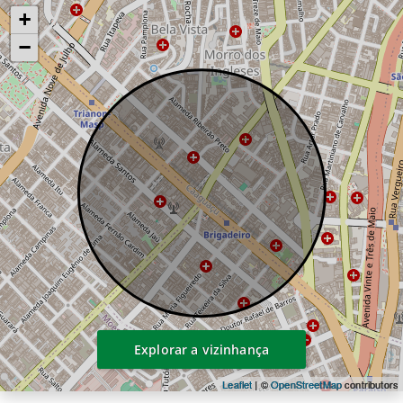
deslocamento, além da proximidade com
+
polos corporativos, hospitais de referência
−
Explorar a vizinhança
Leaflet
| ©
OpenStreetMap
contributors