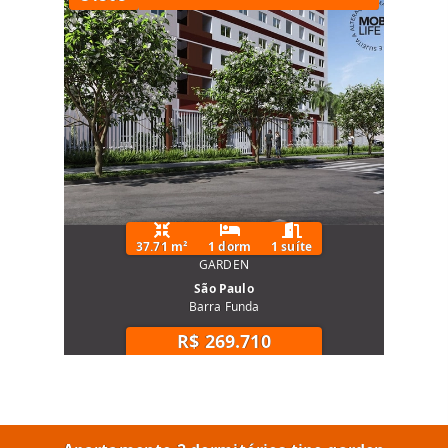
37.71 m²
1 dorm
1 suíte
GARDEN
São Paulo
Barra Funda
R$ 269.710