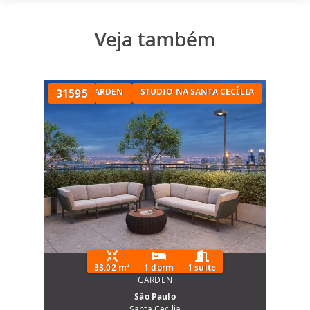
Veja também
N
APARTAMENTO GARDEN
31595
STUDIO NA SANTA CECÍLIA
33.02 m²
1 dorm
1 suíte
GARDEN
São Paulo
Santa Cecilia