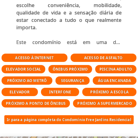
escolhe conveniência, mobilidade,
qualidade de vida e a sensação diária de
estar conectado a tudo o que realmente
importa.
Este condomínio está em uma das
localizações mais desejadas de São Paulo, a
poucos passos da Avenida Paulista, Metrô
ACESSO À INTERNET
ACESSO DE ASFALTO
Trianon Masp, Shopping Cidade São Paulo,
ELEVADOR SOCIAL
ÔNIBUS PRÓXIMO
PISCINA ADULTO
supermercados, restaurantes renomados,
cafés charmosos e toda a infraestrutura
PRÓXIMO AO METRÔ
SEGURANÇA
ÁGUA ENCANADA
que torna o bairro um dos mais valorizados
ELEVADOR
INTERFONE
PRÓXIMO A ESCOLA
e buscados da cidade.
PRÓXIMO A PONTO DE ÔNIBUS
PRÓXIMO A SUPERMERCADO
Aqui, você encontra o equilíbrio perfeito
entre praticidade urbana e um ambiente
Ir para a página completa do Condomínio Free Jardins Residencial
residencial acolhedor. Ideal para quem
busca segurança, lazer, facilidade de