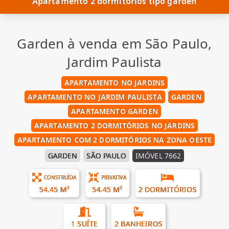
Apartamento 2 dormitórios tipo garden
Garden à venda em São Paulo,
Jardim Paulista
APARTAMENTO NO JARDINS
APARTAMENTO NO JARDIM PAULISTA
GARDEN
APARTAMENTO GARDEN
APARTAMENTO 2 DORMITÓRIOS NO JARDINS
APARTAMENTO COM 2 DORMITÓRIOS NA ZONA OESTE
GARDEN
SÃO PAULO
IMÓVEL 7662
CONSTRUÍDA
PRIVATIVA
54.45 M²
54.45 M²
2 DORMITÓRIOS
1 SUÍTE
2 BANHEIROS