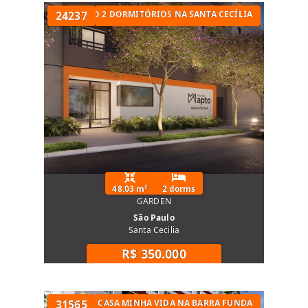
RTOS
APARTAMENTO 2 DORMITÓRIOS NA SANTA CECÍLIA
24237
48.03 m²
2 dorms
GARDEN
São Paulo
Santa Cecilia
R$ 350.000
APARTAMENTO MINHA CASA MINHA VIDA NA BARRA FUNDA
31565