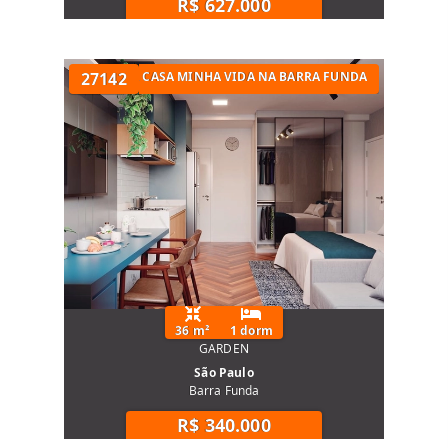
R$ 627.000
APARTAMENTO MINHA CASA MINHA VIDA NA BARRA FUNDA
27142
36 m²
1 dorm
GARDEN
São Paulo
Barra Funda
R$ 340.000