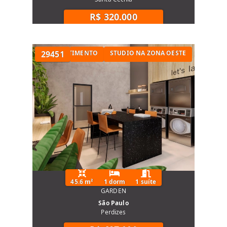
R$ 320.000
STUDIO PARA INVESTIMENTO
29451
STUDIO NA ZONA OESTE
45.6 m²
1 dorm
1 suíte
GARDEN
São Paulo
Perdizes