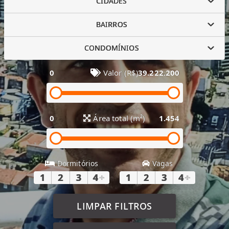
CIDADES
BAIRROS
CONDOMÍNIOS
0
Valor (R$)
39.222.200
0
Área total (m²)
1.454
Dormitórios
Vagas
1
2
3
4
+
1
2
3
4
+
LIMPAR FILTROS