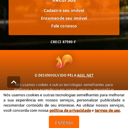
Cadastre seu imóvel
Encomende seu imóvel
Fale conosco
CRECI
87590-F
© DESENVOLVIDO PELA
AGIL.NET
Nós usamos cookies e outras tecnologias semelhantes para
melhorar a sua experiência em nossos serviços, personalizar
publicidade e recomendar conteúdo de seu interesse. Ao utilizar
Nós usamos cookies e outras tecnologias semelhantes para melhorar
nossos serviços, você concorda com nossa política de privacidade e
a sua experiência em nossos serviços, personalizar publicidade e
termos de uso.
recomendar conteúdo de seu interesse. Ao utilizar nossos serviços,
você concorda com nossa
política de privacidade
e
termos de uso
.
Política de Privacidade
Termos de uso
ENTENDI