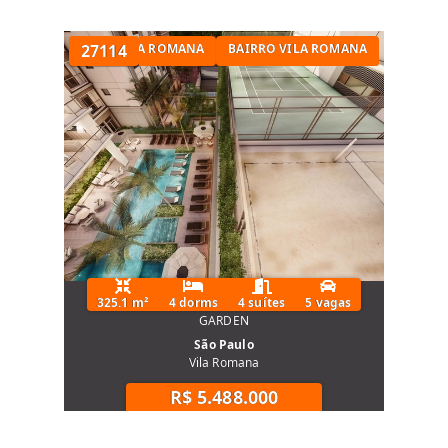
APARTAMENTO NA VILA ROMANA
27114
BAIRRO VILA ROMANA
325.1 m²
4 dorms
4 suítes
5 vagas
GARDEN
São Paulo
Vila Romana
R$ 5.488.000