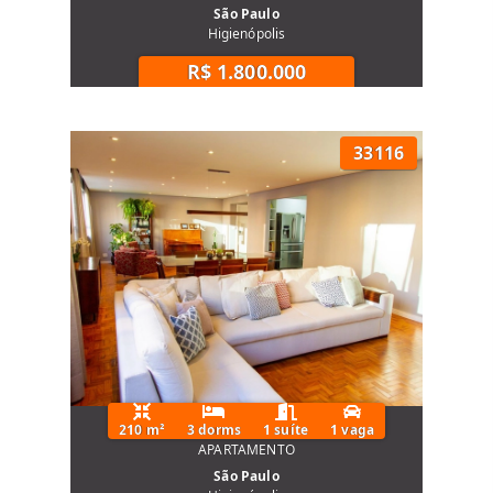
São Paulo
Higienópolis
R$ 1.800.000
33116
210 m²
3 dorms
1 suíte
1 vaga
APARTAMENTO
São Paulo