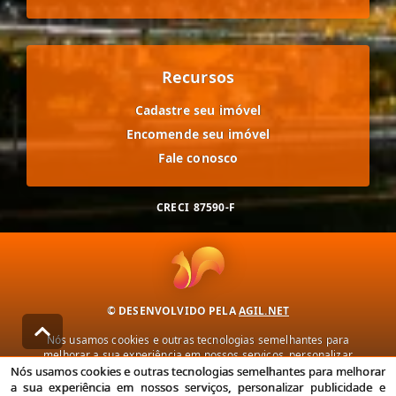
Recursos
Cadastre seu imóvel
Encomende seu imóvel
Fale conosco
CRECI
87590-F
© DESENVOLVIDO PELA
AGIL.NET
Nós usamos cookies e outras tecnologias semelhantes para
melhorar a sua experiência em nossos serviços, personalizar
publicidade e recomendar conteúdo de seu interesse. Ao utilizar
Nós usamos cookies e outras tecnologias semelhantes para melhorar
nossos serviços, você concorda com nossa política de privacidade e
a sua experiência em nossos serviços, personalizar publicidade e