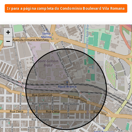
Lavanderia
Pet Place
Ir para a página completa do Condomínio Boulevard Vila Romana
Piscina Adulto
Portaria
Quadra esportiva
+
Sala de jogos
−
Salão de festas
Terraço Coletivo
Varanda ou terraço