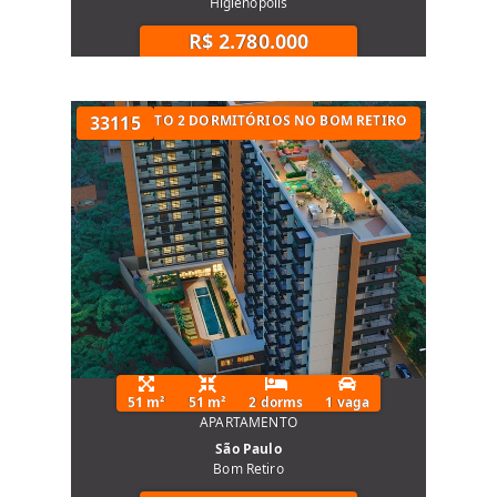
Higienópolis
R$ 2.780.000
UARTOS
APARTAMENTO 2 DORMITÓRIOS NO BOM RETIRO
33115
51 m²
51 m²
2 dorms
1 vaga
APARTAMENTO
São Paulo
Bom Retiro