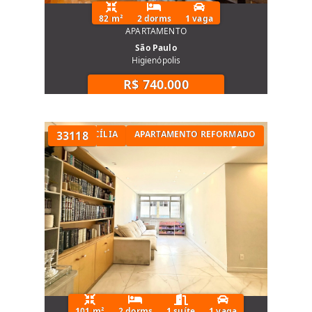
82 m²
2 dorms
1 vaga
APARTAMENTO
São Paulo
Higienópolis
R$ 740.000
TÓRIOS NA SANTA CECÍLIA
33118
APARTAMENTO REFORMADO
101 m²
2 dorms
1 suíte
1 vaga