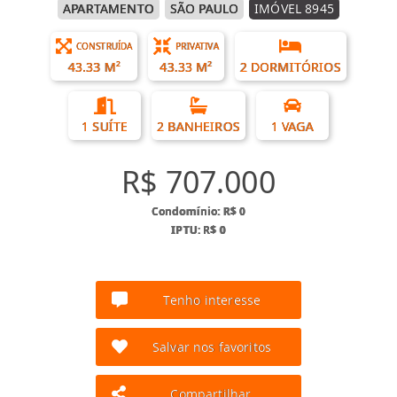
APARTAMENTO
SÃO PAULO
IMÓVEL 8945
CONSTRUÍDA
PRIVATIVA
43.33 M²
43.33 M²
2 DORMITÓRIOS
1 SUÍTE
2 BANHEIROS
1 VAGA
R$ 707.000
Condomínio: R$ 0
IPTU: R$ 0
Tenho interesse
Salvar nos favoritos
Compartilhar