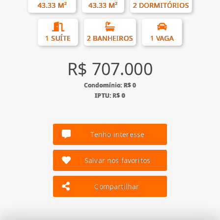
43.33 M²
43.33 M²
2 DORMITÓRIOS
1 SUÍTE
2 BANHEIROS
1 VAGA
R$ 707.000
Condomínio: R$ 0
IPTU: R$ 0
Tenho interesse
Salvar nos favoritos
Compartilhar