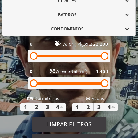
CIDADES
BAIRROS
CONDOMÍNIOS
0
Valor (R$)
39.222.200
0
Área total (m²)
1.454
Dormitórios
Vagas
1
2
3
4
+
1
2
3
4
+
LIMPAR FILTROS