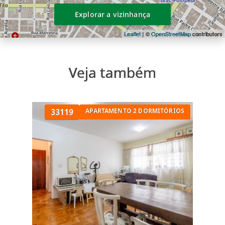
Explorar a vizinhança
Leaflet
| ©
OpenStreetMap
contributors
Veja também
33119
APARTAMENTO 2 DORMITÓRIOS