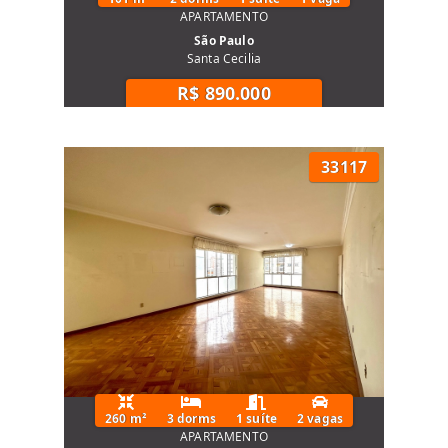
APARTAMENTO
São Paulo
Santa Cecilia
R$ 890.000
33117
260 m²
3 dorms
1 suíte
2 vagas
APARTAMENTO